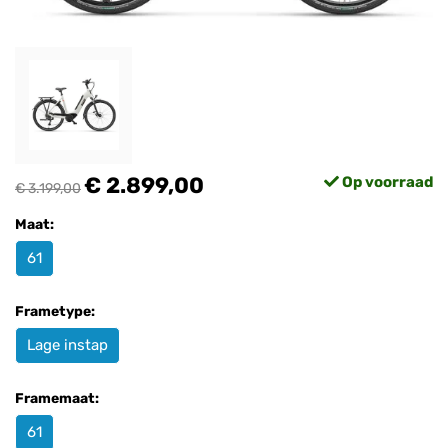
€ 2.899,00
Op voorraad
€ 3.199,00
Maat:
61
Frametype:
Lage instap
Framemaat:
61