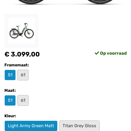
€ 3.099,00
Op voorraad
Framemaat:
51
61
Maat:
51
61
Kleur:
Light Army Green Matt
Titan Grey Gloss