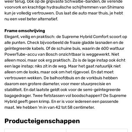
weer terug. Ook op de gripvaste Schwalbe-banden, de verende
voorvork en krachtige hydraulische schijfremmen van Shimano
kun je volledig vertrouwen. Dus laat die auto maar thuis, je hebt
nu een veel beter alternatief.
Frame omschrijving
Elegant, veilig en praktisch: de Supreme Hybrid Comfort scoort op
alle punten. Check bijvoorbeeld de fraaie gladde lasnaden en de
geïntegreerde kabels. Of de schuine buis, waarin de 600 wattuur
PowerTube-accu van Bosch onzichtbaar is weggewerkt. Niet
alleen mooi, maar ook erg praktisch. Zo is de lage instap ook écht
een lage instap; niks zit in de weg. Maar het gaat natuurlijk niet
alleen om de looks, maar ook om het rijgevoel. En dat moet
vertrouwen wekken. De balhoofdbuis en de vorkbuis hebben
daarom een grotere diameter, voor meer stuurprecisie en
stabiliteit. En dat laatste geldt ook voor de semi-geïntegreerde
bagagedrager. Twee fietstassen vol boodschappen? De Supreme
Hybrid geeft geen krimp. En er is voor iedereen een passende
maat. We hebben 'm in van 42 tot 58 centimeter.
Producteigenschappen