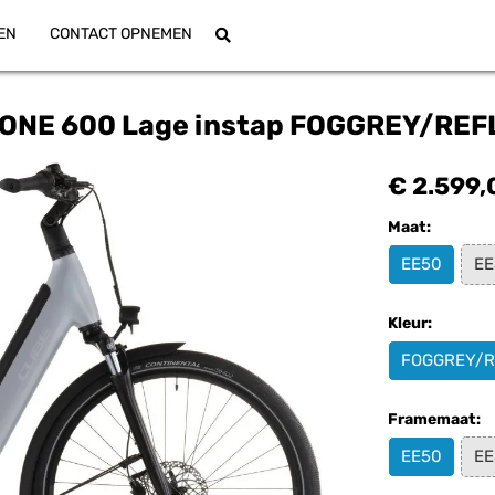
EN
CONTACT OPNEMEN
NE 600 Lage instap FOGGREY/REF
€ 2.599,
Maat:
EE50
EE
Kleur:
FOGGREY/R
Framemaat:
EE50
EE