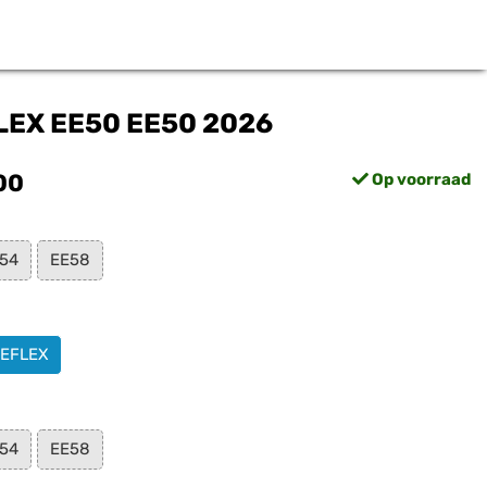
LEX EE50 EE50 2026
00
Op voorraad
54
EE58
EFLEX
54
EE58