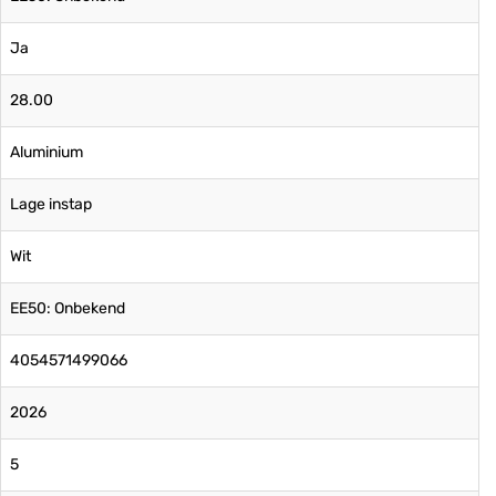
Ja
28.00
Aluminium
Lage instap
Wit
EE50: Onbekend
4054571499066
2026
5