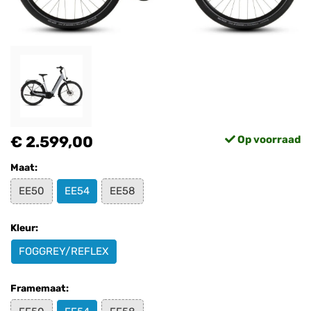
€ 2.599,00
Op voorraad
Maat:
EE50
EE54
EE58
Kleur:
FOGGREY/REFLEX
Framemaat: