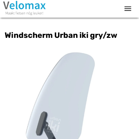
Toggl
navig
Windscherm Urban iki gry/zw