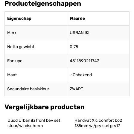
Producteigenschappen
Eigenschap
Waarde
Merk
URBAN IKI
Netto gewicht
0.75
Ean upc
4511890211743
Maat
: Onbekend
Secundaire basiskleur
ZWART
Vergelijkbare producten
Duod Urban iki front bev set 
Handvat Xlc comfort bo2 
stuur/windscherm
135mm wi/gry stel grs17