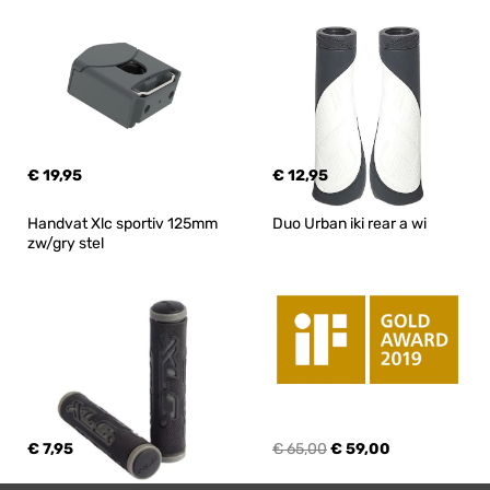
€ 19,95
€ 12,95
Handvat Xlc sportiv 125mm 
Duo Urban iki rear a wi
zw/gry stel
€ 7,95
€ 65,00
€ 59,00