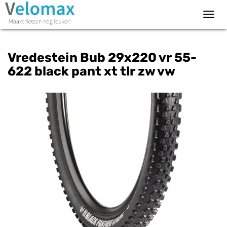
Toggl
navig
Vredestein Bub 29x220 vr 55-
622 black pant xt tlr zw vw