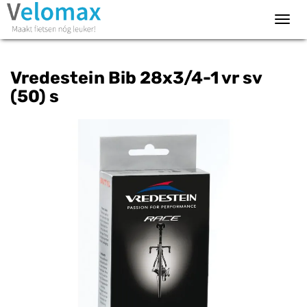
Toggl
navig
Vredestein Bib 28x3/4-1 vr sv
(50) s