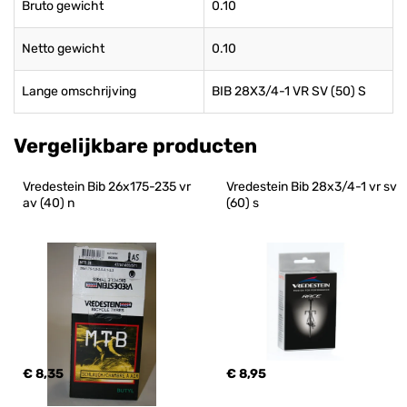
Bruto gewicht
0.10
Netto gewicht
0.10
Lange omschrijving
BIB 28X3/4-1 VR SV (50) S
Vergelijkbare producten
Vredestein Bib 26x175-235 vr 
Vredestein Bib 28x3/4-1 vr sv 
av (40) n
(60) s
€ 8,35
€ 8,95