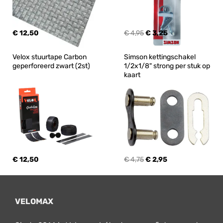
€ 12,50
€ 4,95
€ 3,25
Velox stuurtape Carbon 
Simson kettingschakel 
geperforeerd zwart (2st)
1/2x1/8" strong per stuk op 
kaart
€ 12,50
€ 4,75
€ 2,95
VELOMAX