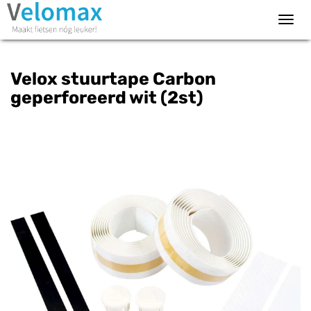
Toggl
navig
Velox stuurtape Carbon
geperforeerd wit (2st)