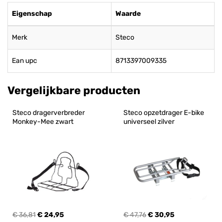
Eigenschap
Waarde
Merk
Steco
Ean upc
8713397009335
Vergelijkbare producten
Steco dragerverbreder 
Steco opzetdrager E-bike 
Monkey-Mee zwart
universeel zilver
€ 36,81
€ 24,95
€ 47,76
€ 30,95