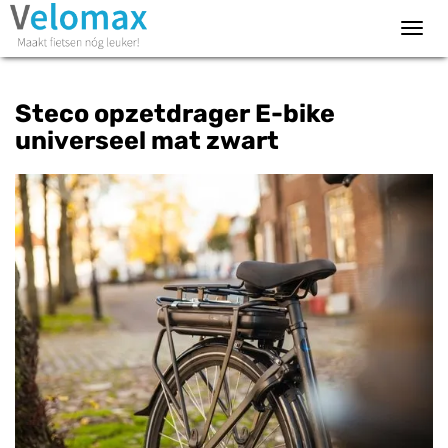
Toggl
navig
Steco opzetdrager E-bike
universeel mat zwart