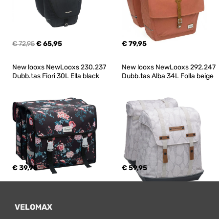
€ 72,95
€ 65,95
€ 79,95
New looxs NewLooxs 230.237 
New looxs NewLooxs 292.247 
Dubb.tas Fiori 30L Ella black
Dubb.tas Alba 34L Folla beige
€ 39,95
€ 59,95
VELOMAX