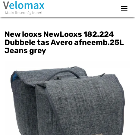
Toggl
navig
New looxs NewLooxs 182.224
Dubbele tas Avero afneemb.25L
Jeans grey