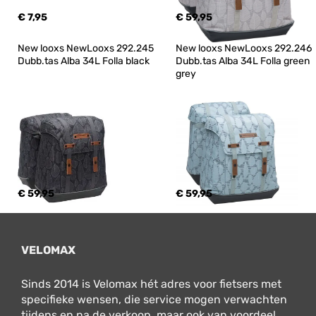
€ 7,95
€ 59,95
New looxs NewLooxs 292.245 
New looxs NewLooxs 292.246 
Dubb.tas Alba 34L Folla black
Dubb.tas Alba 34L Folla green 
grey
€ 59,95
€ 59,95
VELOMAX
Sinds 2014 is Velomax hét adres voor fietsers met
specifieke wensen, die service mogen verwachten
tijdens en na de verkoop, maar ook van voordeel