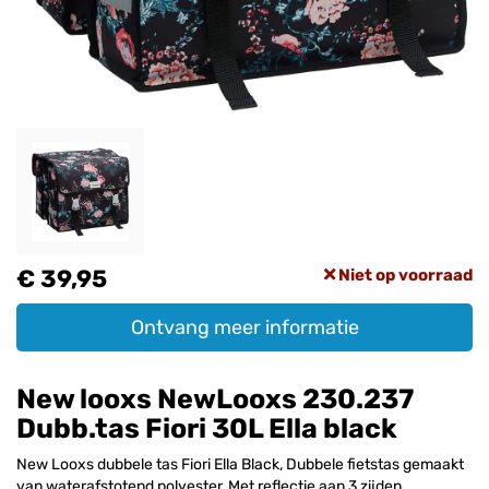
€ 39,95
Niet op voorraad
Ontvang meer informatie
New looxs NewLooxs 230.237
Dubb.tas Fiori 30L Ella black
New Looxs dubbele tas Fiori Ella Black, Dubbele fietstas gemaakt
van waterafstotend polyester, Met reflectie aan 3 zijden,