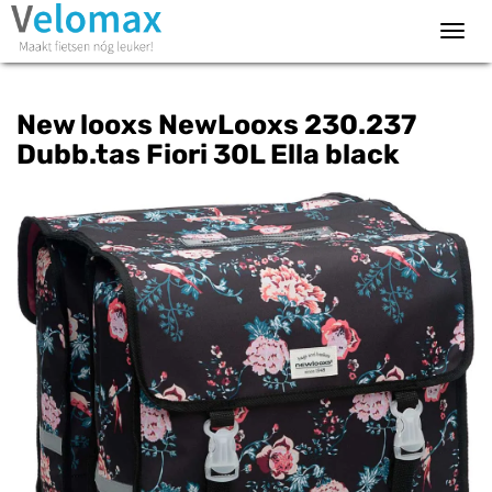
Toggl
navig
New looxs NewLooxs 230.237
Dubb.tas Fiori 30L Ella black