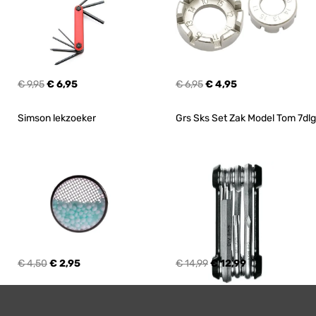
€ 9,95
€ 6,95
€ 6,95
€ 4,95
Simson lekzoeker
Grs Sks Set Zak Model Tom 7dlg
€ 4,50
€ 2,95
€ 14,99
€ 12,99