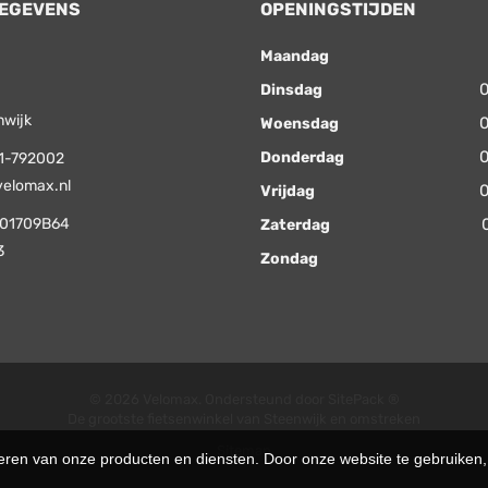
EGEVENS
OPENINGSTIJDEN
Maandag
0
Dinsdag
nwijk
0
Woensdag
0
Donderdag
1-792002
velomax.nl
0
Vrijdag
01709B64
Zaterdag
3
Zondag
© 2026 Velomax. Ondersteund door
SitePack ®
De grootste fietsenwinkel van Steenwijk en omstreken
Sitemap
teren van onze producten en diensten. Door onze website te gebruike