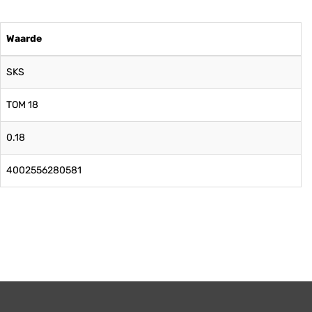
Waarde
SKS
TOM 18
0.18
4002556280581