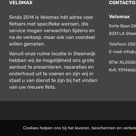
VELOMAX
CONTACTG
Velomax
Sinds 2014 is Velomax hét adres voor
fietsers met specifieke wensen, die
Korte Baan 26
service mogen verwachten tijdens en
8331 LA
Stee
na de verkoop, maar ook van voordeel
willen genieten.
Telefoon:
052
E-mail:
info@
Vanuit onze ruime locatie in Steenwijk
hebben wij de mogelijkheid ons grote
BTW: NL0050
aanbod te presenteren, reparaties en
KvK: 9314666
onderhoud uit te voeren en zijn wij in
staat u van dienst te zijn bij het vinden
van uw nieuwe fiets.
Cookies helpen ons bij het leveren, beschermen en verbe