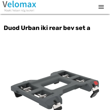
Toggl
navig
Duod Urban iki rear bev set a