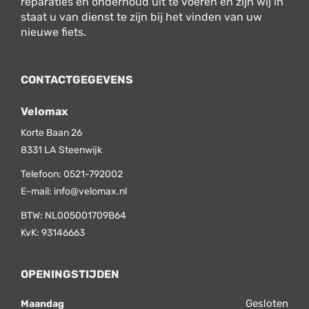
reparaties en onderhoud uit te voeren en zijn wij in
staat u van dienst te zijn bij het vinden van uw
nieuwe fiets.
CONTACTGEGEVENS
Velomax
Korte Baan 26
8331 LA
Steenwijk
Telefoon:
0521-792002
E-mail:
info@velomax.nl
BTW: NL005001709B64
KvK: 93146663
OPENINGSTIJDEN
Gesloten
Maandag