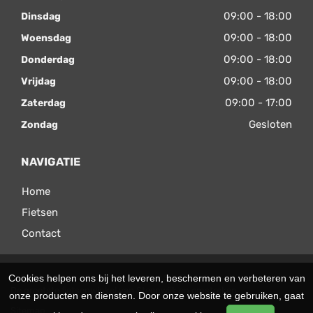
09:00 - 18:00
Dinsdag
09:00 - 18:00
Woensdag
09:00 - 18:00
Donderdag
09:00 - 18:00
Vrijdag
09:00 - 17:00
Zaterdag
Gesloten
Zondag
NAVIGATIE
Home
Fietsen
Contact
Cookies helpen ons bij het leveren, beschermen en verbeteren van
© 2026 Velomax. Ondersteund door
SitePack ®
De grootste fietsenwinkel van Steenwijk en omstreken
onze producten en diensten. Door onze website te gebruiken, gaat
Sitemap