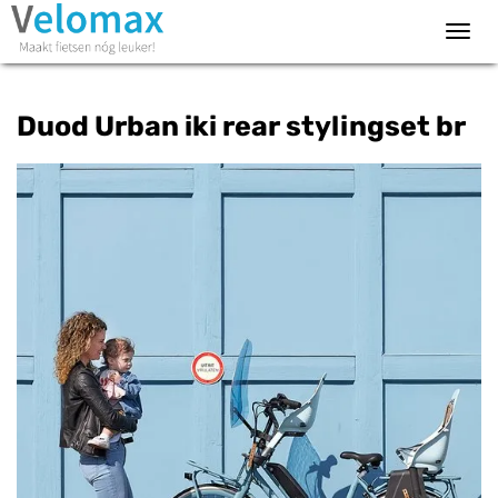
Toggl
navig
Duod Urban iki rear stylingset br