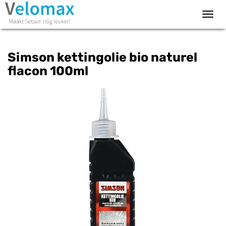
Toggl
navig
Simson kettingolie bio naturel
flacon 100ml