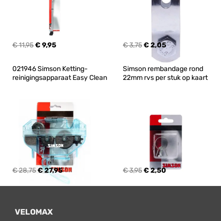
€ 11,95
€ 9,95
€ 3,75
€ 2,05
021946 Simson Ketting- 
Simson rembandage rond 
reinigingsapparaat Easy Clean
22mm rvs per stuk op kaart
€ 28,75
€ 27,95
€ 3,95
€ 2,50
VELOMAX