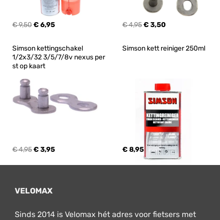
€ 9,50
€ 6,95
€ 4,95
€ 3,50
Simson kettingschakel 
Simson kett reiniger 250ml
1/2x3/32 3/5/7/8v nexus per 
st op kaart
€ 4,95
€ 3,95
€ 8,95
VELOMAX
Sinds 2014 is Velomax hét adres voor fietsers met