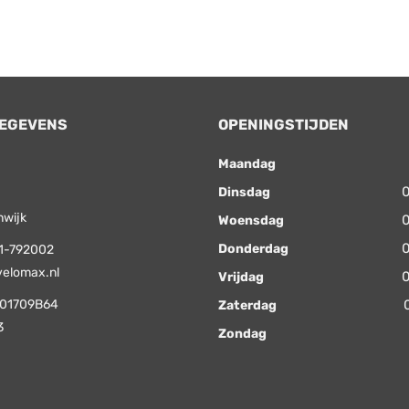
EGEVENS
OPENINGSTIJDEN
Maandag
0
Dinsdag
nwijk
0
Woensdag
0
Donderdag
1-792002
velomax.nl
0
Vrijdag
01709B64
Zaterdag
3
Zondag