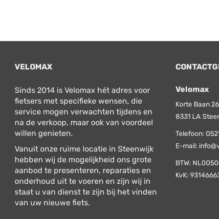
VELOMAX
CONTACTG
Velomax
Sinds 2014 is Velomax hét adres voor
fietsers met specifieke wensen, die
Korte Baan 26
service mogen verwachten tijdens en
8331 LA
Stee
na de verkoop, maar ook van voordeel
willen genieten.
Telefoon:
052
E-mail:
info@
Vanuit onze ruime locatie in Steenwijk
hebben wij de mogelijkheid ons grote
BTW: NL0050
aanbod te presenteren, reparaties en
KvK: 9314666
onderhoud uit te voeren en zijn wij in
staat u van dienst te zijn bij het vinden
van uw nieuwe fiets.