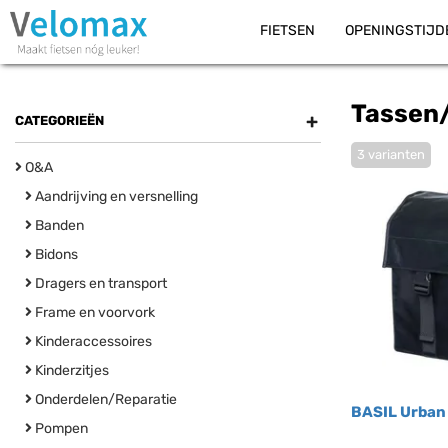
FIETSEN
OPENINGSTIJD
Tassen
+
CATEGORIEËN
3 varianten
O&A
Aandrijving en versnelling
Banden
Bidons
Dragers en transport
Frame en voorvork
Kinderaccessoires
Kinderzitjes
Onderdelen/Reparatie
BASIL Urban
Pompen