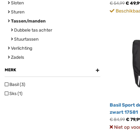
Sloten
€ 54,99
€ 49,9
Beschikbaar
Sturen
Tassen/manden
Dubbele tas achter
Stuurtassen
Verlichting
Zadels
+
MERK
Basil (3)
Sks (1)
Basil Sport 
zwart 17581
€ 84,99
€ 79,9
Niet op voo