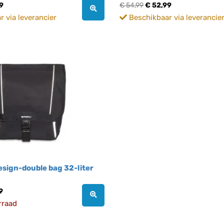
9
€ 54,99
€ 52,99
 via leverancier
Beschikbaar via leverancie
design-double bag 32-liter
9
rraad