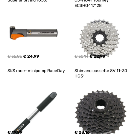
Supershort alu 10367
CS-HG41 Tourney 
ECSHG417128
€ 35,86
€ 24,99
€ 30,14
€ 22,99
SKS race- minipomp RaceDay
Shimano cassette 8V 11-30 
HG31
€ 19,99
€ 28,16