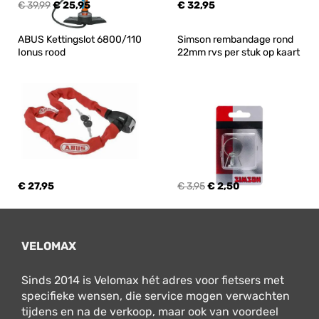
€ 39,99
€ 25,95
€ 32,95
ABUS Kettingslot 6800/110 
Simson rembandage rond 
Ionus rood
22mm rvs per stuk op kaart
€ 27,95
€ 3,95
€ 2,50
VELOMAX
Sinds 2014 is Velomax hét adres voor fietsers met
specifieke wensen, die service mogen verwachten
tijdens en na de verkoop, maar ook van voordeel