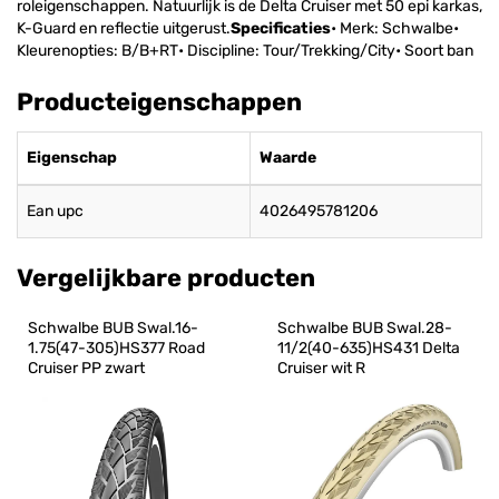
roleigenschappen. Natuurlijk is de Delta Cruiser met 50 epi karkas,
K-Guard en reflectie uitgerust.
Specificaties
• Merk: Schwalbe•
Kleurenopties: B/B+RT• Discipline: Tour/Trekking/City• Soort ban
Producteigenschappen
Eigenschap
Waarde
Ean upc
4026495781206
Vergelijkbare producten
Schwalbe BUB Swal.16-
Schwalbe BUB Swal.28-
1.75(47-305)HS377 Road 
11/2(40-635)HS431 Delta 
Cruiser PP zwart
Cruiser wit R