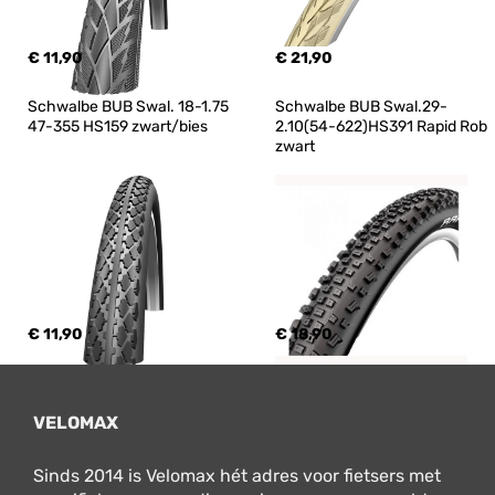
€ 11,90
€ 21,90
Schwalbe BUB Swal. 18-1.75 
Schwalbe BUB Swal.29-
47-355 HS159 zwart/bies
2.10(54-622)HS391 Rapid Rob 
zwart
€ 11,90
€ 18,90
VELOMAX
Sinds 2014 is Velomax hét adres voor fietsers met