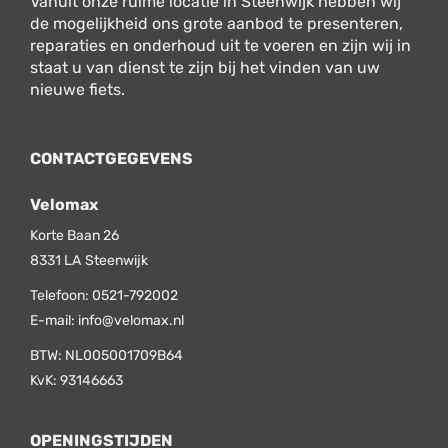
Vanuit onze ruime locatie in Steenwijk hebben wij
de mogelijkheid ons grote aanbod te presenteren,
reparaties en onderhoud uit te voeren en zijn wij in
staat u van dienst te zijn bij het vinden van uw
nieuwe fiets.
CONTACTGEGEVENS
Velomax
Korte Baan 26
8331 LA
Steenwijk
Telefoon:
0521-792002
E-mail:
info@velomax.nl
BTW: NL005001709B64
KvK: 93146663
OPENINGSTIJDEN