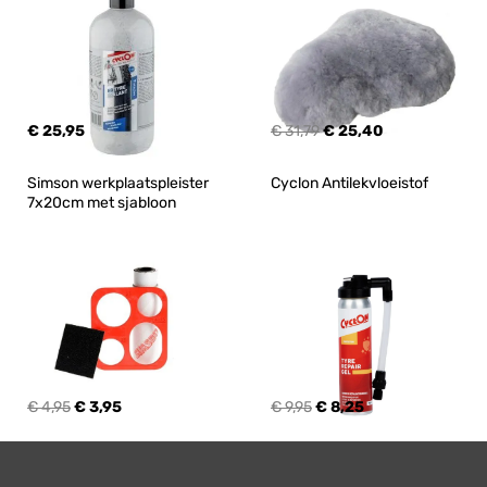
€ 25,95
€ 31,79
€ 25,40
Simson werkplaatspleister 
Cyclon Antilekvloeistof
7x20cm met sjabloon
€ 4,95
€ 3,95
€ 9,95
€ 8,25