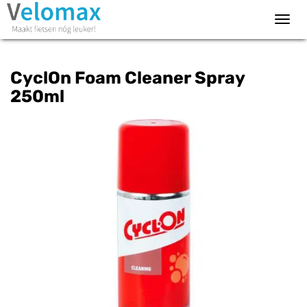
Toggl
navig
CyclOn Foam Cleaner Spray
250ml