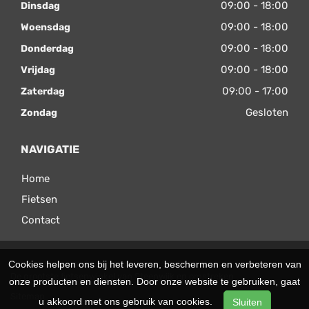
09:00 - 18:00
Dinsdag
09:00 - 18:00
Woensdag
09:00 - 18:00
Donderdag
09:00 - 18:00
Vrijdag
09:00 - 17:00
Zaterdag
Gesloten
Zondag
NAVIGATIE
Home
Fietsen
Contact
© 2026 Velomax. Ondersteund door
SitePack ®
Cookies helpen ons bij het leveren, beschermen en verbeteren van
De grootste fietsenwinkel van Steenwijk en omstreken
onze producten en diensten. Door onze website te gebruiken, gaat
Sitemap
u akkoord met ons gebruik van cookies.
Sluiten