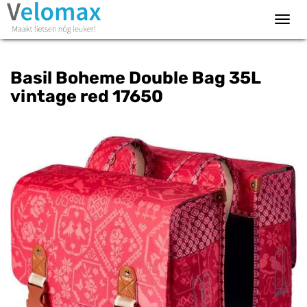
Toggl
navig
Basil Boheme Double Bag 35L
vintage red 17650