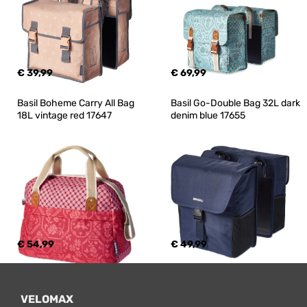
€ 39,99
€ 69,99
Basil Boheme Carry All Bag 
Basil Go-Double Bag 32L dark 
18L vintage red 17647
denim blue 17655
€ 54,99
€ 49,99
VELOMAX