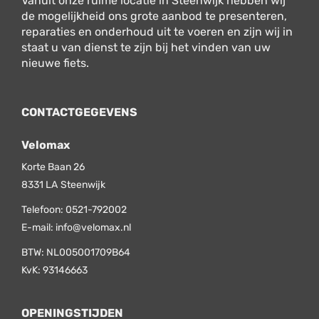
Vanuit onze ruime locatie in Steenwijk hebben wij
de mogelijkheid ons grote aanbod te presenteren,
reparaties en onderhoud uit te voeren en zijn wij in
staat u van dienst te zijn bij het vinden van uw
nieuwe fiets.
CONTACTGEGEVENS
Velomax
Korte Baan 26
8331 LA
Steenwijk
Telefoon:
0521-792002
E-mail:
info@velomax.nl
BTW: NL005001709B64
KvK: 93146663
OPENINGSTIJDEN