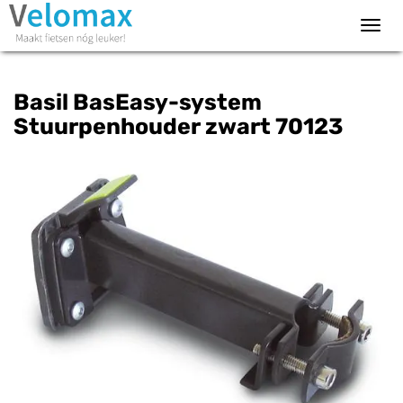
Toggl
navig
Basil BasEasy-system
Stuurpenhouder zwart 70123