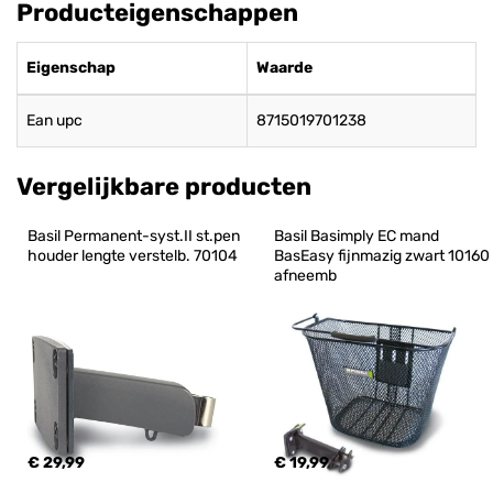
Producteigenschappen
Eigenschap
Waarde
Ean upc
8715019701238
Vergelijkbare producten
Basil Permanent-syst.II st.pen 
Basil Basimply EC mand 
houder lengte verstelb. 70104
BasEasy fijnmazig zwart 10160 
afneemb
€ 29,99
€ 19,99