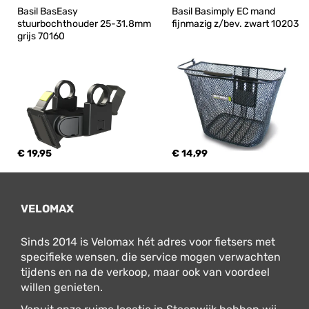
Basil BasEasy 
Basil Basimply EC mand 
stuurbochthouder 25-31.8mm 
fijnmazig z/bev. zwart 10203
grijs 70160
€ 19,95
€ 14,99
VELOMAX
Sinds 2014 is Velomax hét adres voor fietsers met
specifieke wensen, die service mogen verwachten
tijdens en na de verkoop, maar ook van voordeel
willen genieten.