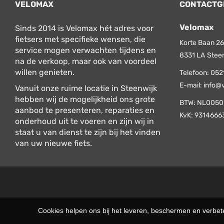
VELOMAX
CONTACTG
Velomax
Sinds 2014 is Velomax hét adres voor
fietsers met specifieke wensen, die
Korte Baan 26
service mogen verwachten tijdens en
8331 LA
Stee
na de verkoop, maar ook van voordeel
willen genieten.
Telefoon:
052
E-mail:
info@
Vanuit onze ruime locatie in Steenwijk
hebben wij de mogelijkheid ons grote
BTW: NL0050
aanbod te presenteren, reparaties en
KvK: 9314666
onderhoud uit te voeren en zijn wij in
staat u van dienst te zijn bij het vinden
van uw nieuwe fiets.
Cookies helpen ons bij het leveren, beschermen en verbe