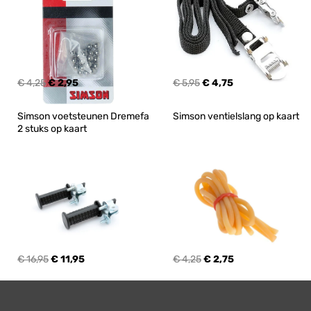
€ 4,25
€ 2,95
€ 5,95
€ 4,75
Simson voetsteunen Dremefa 
Simson ventielslang op kaart
2 stuks op kaart
€ 16,95
€ 11,95
€ 4,25
€ 2,75