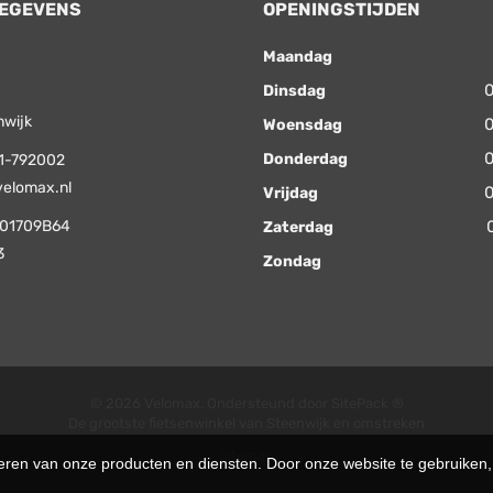
EGEVENS
OPENINGSTIJDEN
Maandag
0
Dinsdag
nwijk
0
Woensdag
0
Donderdag
1-792002
velomax.nl
0
Vrijdag
01709B64
Zaterdag
3
Zondag
© 2026 Velomax. Ondersteund door
SitePack ®
De grootste fietsenwinkel van Steenwijk en omstreken
Sitemap
teren van onze producten en diensten. Door onze website te gebruike