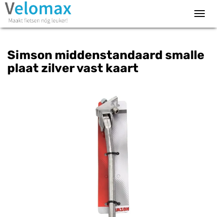
Toggl
navig
Simson middenstandaard smalle
plaat zilver vast kaart