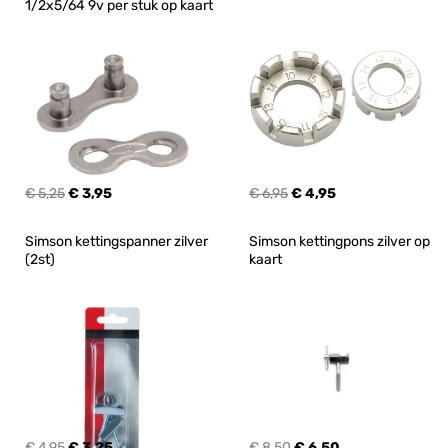
1/2x5/64 9v per stuk op kaart
€ 5,25
€ 3,95
€ 6,95
€ 4,95
Simson kettingspanner zilver 
Simson kettingpons zilver op 
(2st)
kaart
€ 4,95
€ 3,25
€ 8,50
€ 6,50