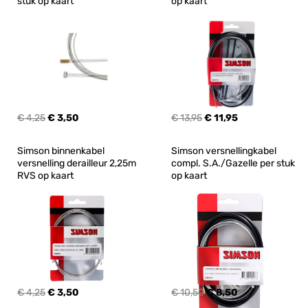
stuk op kaart
op kaart
€ 4,25
€ 3,50
€ 13,95
€ 11,95
Simson binnenkabel 
Simson versnellingkabel 
versnelling derailleur 2,25m 
compl. S.A./Gazelle per stuk 
RVS op kaart
op kaart
€ 4,25
€ 3,50
€ 10,50
€ 8,50