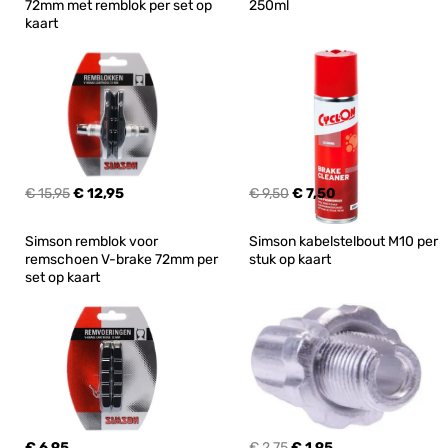
72mm met remblok per set op 
250ml
kaart
€ 15,95
€ 12,95
€ 9,50
€ 7,50
Simson remblok voor 
Simson kabelstelbout M10 per 
remschoen V-brake 72mm per 
stuk op kaart
set op kaart
€ 6,95
€ 2,75
€ 1,95