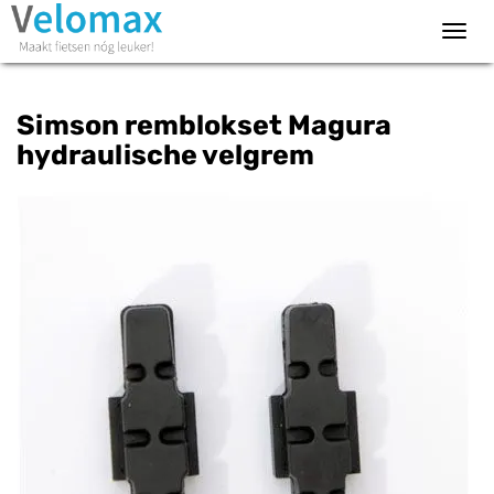
Toggl
navig
Simson remblokset Magura
hydraulische velgrem