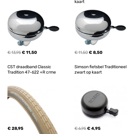
kaart
€ 13,95
€ 11,50
€ 11,50
€ 8,50
CST draadband Classic 
Simson fietsbel Traditioneel 
Tradition 47-622 +R crme
zwart op kaart
€ 28,95
€ 6,95
€ 4,95