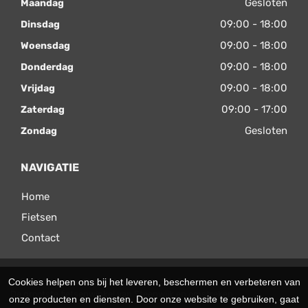
Gesloten
Maandag
09:00 - 18:00
Dinsdag
09:00 - 18:00
Woensdag
09:00 - 18:00
Donderdag
09:00 - 18:00
Vrijdag
09:00 - 17:00
Zaterdag
Gesloten
Zondag
NAVIGATIE
Home
Fietsen
Contact
Cookies helpen ons bij het leveren, beschermen en verbeteren van
© 2026 Velomax. Ondersteund door
SitePack ®
De grootste fietsenwinkel van Steenwijk en omstreken
onze producten en diensten. Door onze website te gebruiken, gaat